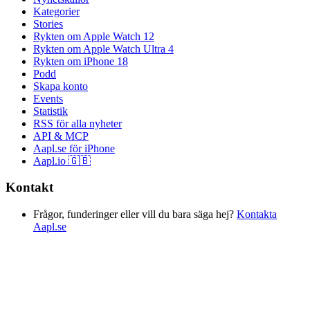
Kategorier
Stories
Rykten om Apple Watch 12
Rykten om Apple Watch Ultra 4
Rykten om iPhone 18
Podd
Skapa konto
Events
Statistik
RSS för alla nyheter
API & MCP
Aapl.se för iPhone
Aapl.io 🇬🇧
Kontakt
Frågor, funderinger eller vill du bara säga hej?
Kontakta
Aapl.se