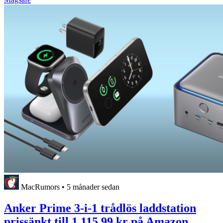
MacRumors
•
5 månader sedan
Anker Prime 3-i-1 trådlös laddstation
prissänkt till 1 115,99 kr på Amazon