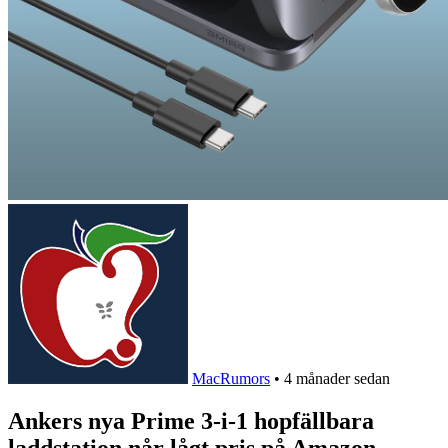
MacRumors
•
4 månader sedan
Ankers nya Prime 3-i-1 hopfällbara
laddstation når lågt pris på Amazon