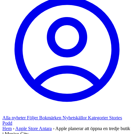
Alla nyheter
Följer
Bokmärken
Nyhetskällor
Kategorier
Stories
Podd
Hem
›
Apple Store Antara
›
Apple planerar att öppna en tredje butik
i Mexico City