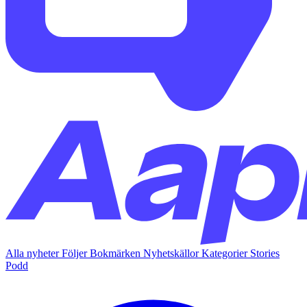
Alla nyheter
Följer
Bokmärken
Nyhetskällor
Kategorier
Stories
Podd