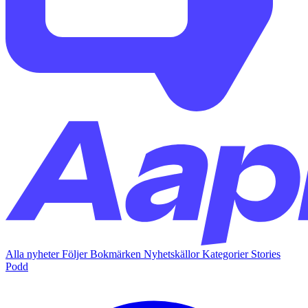
Alla nyheter
Följer
Bokmärken
Nyhetskällor
Kategorier
Stories
Podd