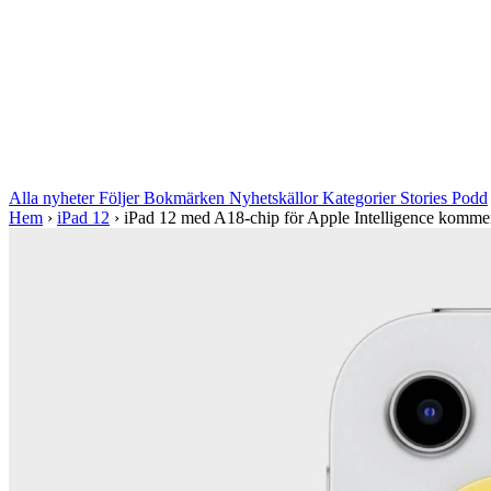
Alla nyheter
Följer
Bokmärken
Nyhetskällor
Kategorier
Stories
Podd
Hem
›
iPad 12
›
iPad 12 med A18-chip för Apple Intelligence kommer '