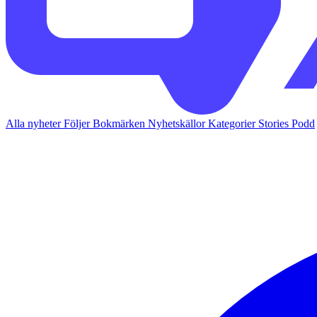
Alla nyheter
Följer
Bokmärken
Nyhetskällor
Kategorier
Stories
Podd