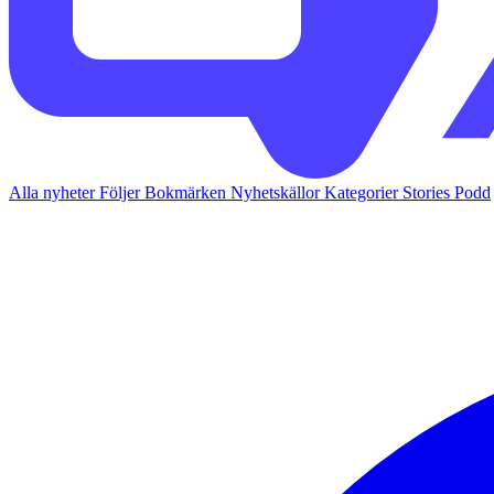
Alla nyheter
Följer
Bokmärken
Nyhetskällor
Kategorier
Stories
Podd