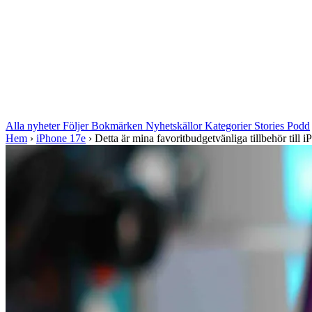
Alla nyheter
Följer
Bokmärken
Nyhetskällor
Kategorier
Stories
Podd
Hem
›
iPhone 17e
›
Detta är mina favoritbudgetvänliga tillbehör till 