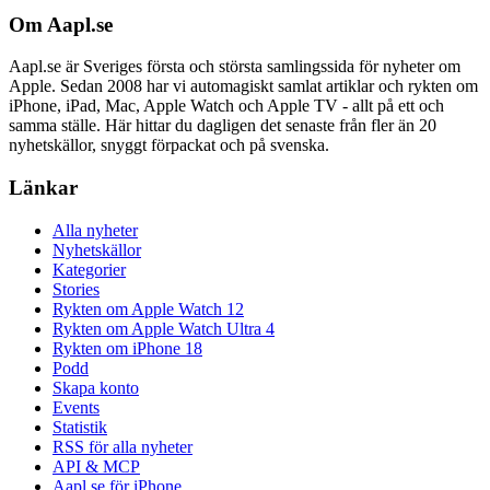
Om Aapl.se
Aapl.se är Sveriges första och största samlingssida för nyheter om
Apple. Sedan 2008 har vi automagiskt samlat artiklar och rykten om
iPhone, iPad, Mac, Apple Watch och Apple TV - allt på ett och
samma ställe. Här hittar du dagligen det senaste från fler än 20
nyhetskällor, snyggt förpackat och på svenska.
Länkar
Alla nyheter
Nyhetskällor
Kategorier
Stories
Rykten om Apple Watch 12
Rykten om Apple Watch Ultra 4
Rykten om iPhone 18
Podd
Skapa konto
Events
Statistik
RSS för alla nyheter
API & MCP
Aapl.se för iPhone