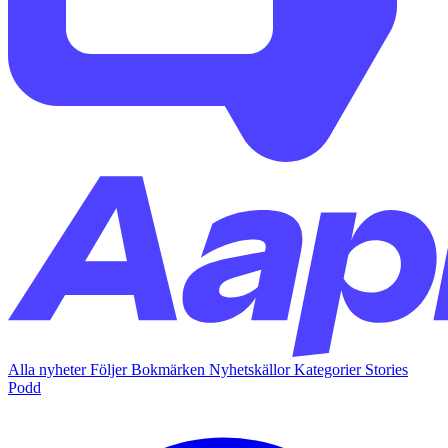
Alla nyheter
Följer
Bokmärken
Nyhetskällor
Kategorier
Stories
Podd