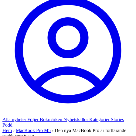
Alla nyheter
Följer
Bokmärken
Nyhetskällor
Kategorier
Stories
Podd
Hem
›
MacBook Pro M5
›
Den nya MacBook Pro är fortfarande
snabb som tusan