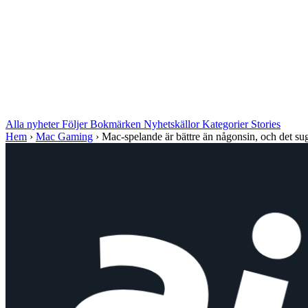
Alla nyheter
Följer
Bokmärken
Nyhetskällor
Kategorier
Stories
Hem
›
Mac Gaming
›
Mac-spelande är bättre än någonsin, och det suge