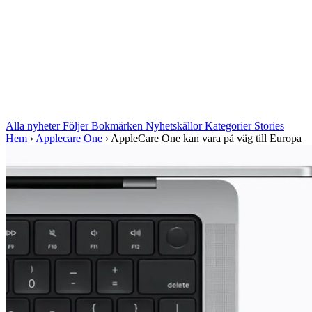
Alla nyheter
Följer
Bokmärken
Nyhetskällor
Kategorier
Stories
Hem
›
Applecare One
›
AppleCare One kan vara på väg till Europa