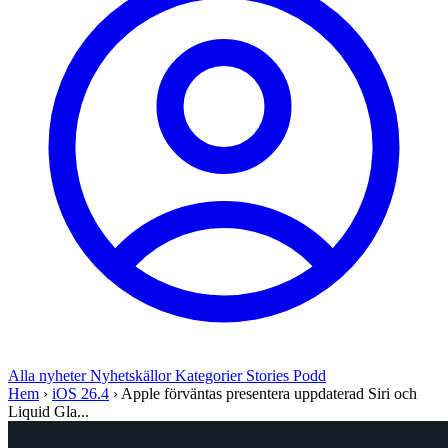
Alla nyheter
Nyhetskällor
Kategorier
Stories
Podd
Hem
›
iOS 26.4
›
Apple förväntas presentera uppdaterad Siri och
Liquid Gla...