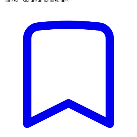
"adekvat" snarare än banbrytande.