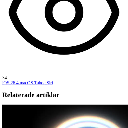
34
iOS 26.4
macOS Tahoe
Siri
Relaterade artiklar