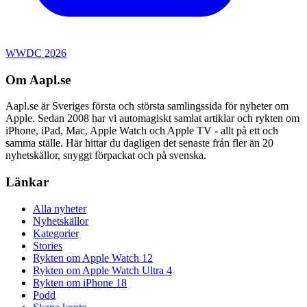
WWDC 2026
Om Aapl.se
Aapl.se är Sveriges första och största samlingssida för nyheter om
Apple. Sedan 2008 har vi automagiskt samlat artiklar och rykten om
iPhone, iPad, Mac, Apple Watch och Apple TV - allt på ett och
samma ställe. Här hittar du dagligen det senaste från fler än 20
nyhetskällor, snyggt förpackat och på svenska.
Länkar
Alla nyheter
Nyhetskällor
Kategorier
Stories
Rykten om Apple Watch 12
Rykten om Apple Watch Ultra 4
Rykten om iPhone 18
Podd