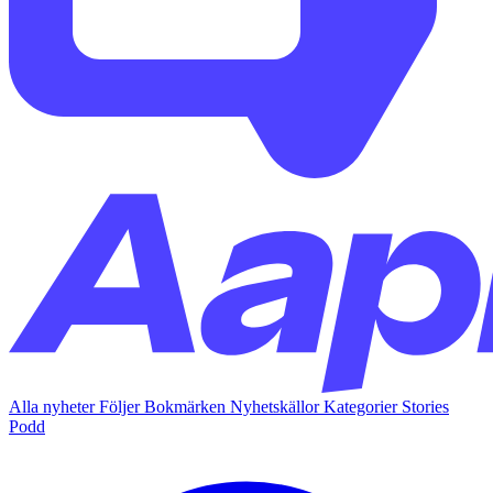
Alla nyheter
Följer
Bokmärken
Nyhetskällor
Kategorier
Stories
Podd