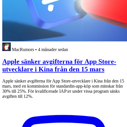
MacRumors
•
4 månader sedan
Apple sänker avgifterna för App Store-
utvecklare i Kina från den 15 mars
Apple sänker avgifterna för App Store-utvecklare i Kina från den 15
mars, med en kommission för standardin-app-köp som minskar från
30% till 25%. För kvalificerade IAP:er under vissa program sänks
avgiften till 12%.