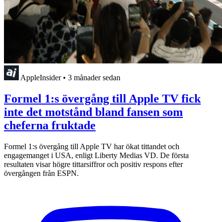
AppleInsider
•
3 månader sedan
Formel 1:s övergång till Apple TV fick
inte det motstånd bland fansen som
cheferna fruktade
Formel 1:s övergång till Apple TV har ökat tittandet och
engagemanget i USA, enligt Liberty Medias VD. De första
resultaten visar högre tittarsiffror och positiv respons efter
övergången från ESPN.