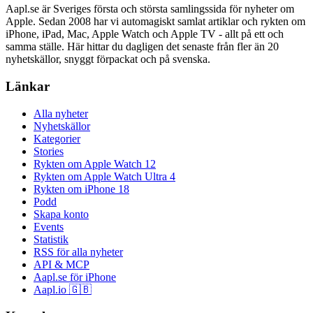
Aapl.se är Sveriges första och största samlingssida för nyheter om
Apple. Sedan 2008 har vi automagiskt samlat artiklar och rykten om
iPhone, iPad, Mac, Apple Watch och Apple TV - allt på ett och
samma ställe. Här hittar du dagligen det senaste från fler än 20
nyhetskällor, snyggt förpackat och på svenska.
Länkar
Alla nyheter
Nyhetskällor
Kategorier
Stories
Rykten om Apple Watch 12
Rykten om Apple Watch Ultra 4
Rykten om iPhone 18
Podd
Skapa konto
Events
Statistik
RSS för alla nyheter
API & MCP
Aapl.se för iPhone
Aapl.io 🇬🇧