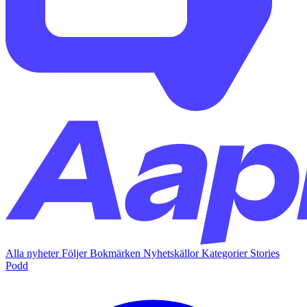
Alla nyheter
Följer
Bokmärken
Nyhetskällor
Kategorier
Stories
Podd