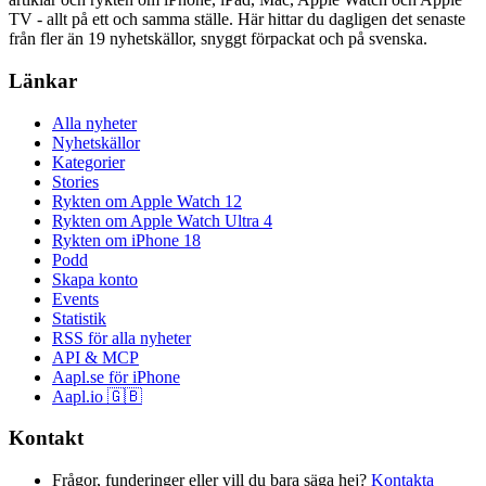
TV - allt på ett och samma ställe. Här hittar du dagligen det senaste
från fler än 19 nyhetskällor, snyggt förpackat och på svenska.
Länkar
Alla nyheter
Nyhetskällor
Kategorier
Stories
Rykten om Apple Watch 12
Rykten om Apple Watch Ultra 4
Rykten om iPhone 18
Podd
Skapa konto
Events
Statistik
RSS för alla nyheter
API & MCP
Aapl.se för iPhone
Aapl.io 🇬🇧
Kontakt
Frågor, funderinger eller vill du bara säga hej?
Kontakta