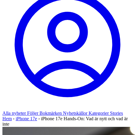
Alla nyheter
Följer
Bokmärken
Nyhetskällor
Kategorier
Stories
Hem
›
iPhone 17e
›
iPhone 17e Hands-On: Vad är nytt och vad är
inte