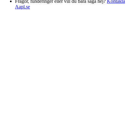
Frågor, funderinger eller vill du bara säga hej?
Kontakta
Aapl.se