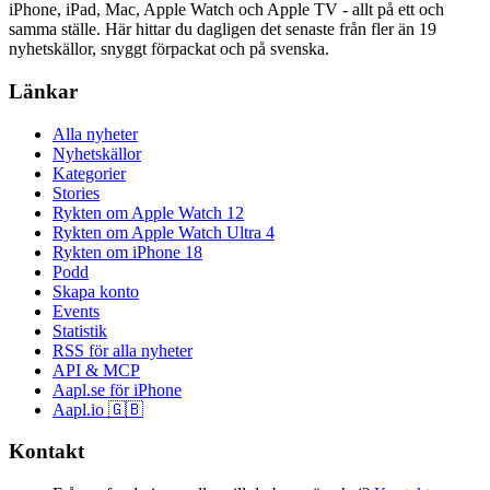
iPhone, iPad, Mac, Apple Watch och Apple TV - allt på ett och
samma ställe. Här hittar du dagligen det senaste från fler än 19
nyhetskällor, snyggt förpackat och på svenska.
Länkar
Alla nyheter
Nyhetskällor
Kategorier
Stories
Rykten om Apple Watch 12
Rykten om Apple Watch Ultra 4
Rykten om iPhone 18
Podd
Skapa konto
Events
Statistik
RSS för alla nyheter
API & MCP
Aapl.se för iPhone
Aapl.io 🇬🇧
Kontakt