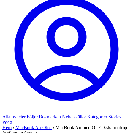
Alla nyheter
Följer
Bokmärken
Nyhetskällor
Kategorier
Stories
Podd
Hem
›
MacBook Air Oled
›
MacBook Air med OLED-skärm dröjer
fortfarande flera år