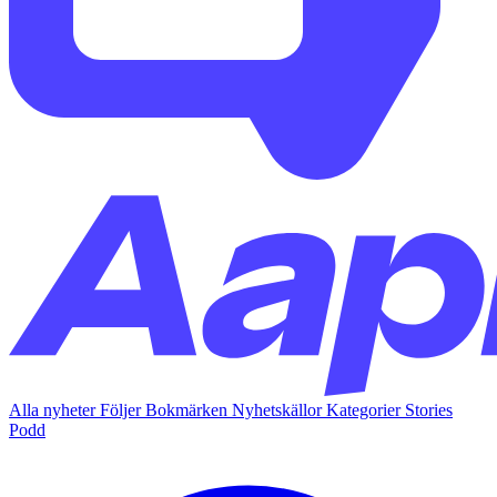
Alla nyheter
Följer
Bokmärken
Nyhetskällor
Kategorier
Stories
Podd