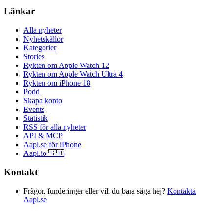
Länkar
Alla nyheter
Nyhetskällor
Kategorier
Stories
Rykten om Apple Watch 12
Rykten om Apple Watch Ultra 4
Rykten om iPhone 18
Podd
Skapa konto
Events
Statistik
RSS för alla nyheter
API & MCP
Aapl.se för iPhone
Aapl.io 🇬🇧
Kontakt
Frågor, funderinger eller vill du bara säga hej?
Kontakta
Aapl.se