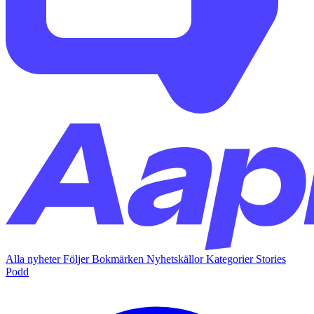
Alla nyheter
Följer
Bokmärken
Nyhetskällor
Kategorier
Stories
Podd