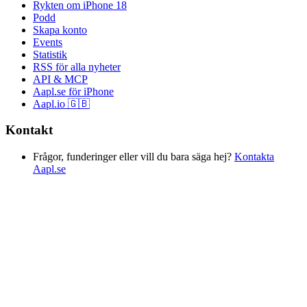
Rykten om iPhone 18
Podd
Skapa konto
Events
Statistik
RSS för alla nyheter
API & MCP
Aapl.se för iPhone
Aapl.io 🇬🇧
Kontakt
Frågor, funderinger eller vill du bara säga hej?
Kontakta
Aapl.se