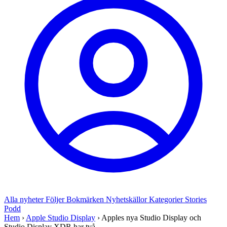
Alla nyheter
Följer
Bokmärken
Nyhetskällor
Kategorier
Stories
Podd
Hem
›
Apple Studio Display
›
Apples nya Studio Display och
Studio Display XDR har två ...