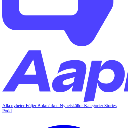
Alla nyheter
Följer
Bokmärken
Nyhetskällor
Kategorier
Stories
Podd