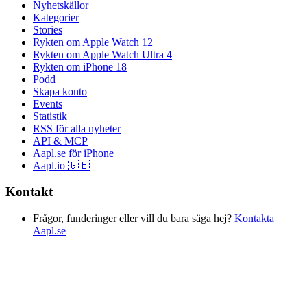
Nyhetskällor
Kategorier
Stories
Rykten om Apple Watch 12
Rykten om Apple Watch Ultra 4
Rykten om iPhone 18
Podd
Skapa konto
Events
Statistik
RSS för alla nyheter
API & MCP
Aapl.se för iPhone
Aapl.io 🇬🇧
Kontakt
Frågor, funderinger eller vill du bara säga hej?
Kontakta
Aapl.se