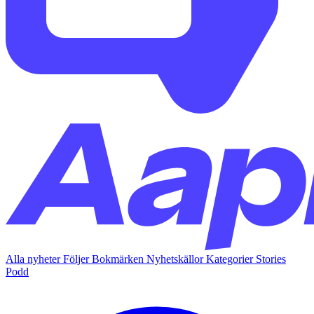
Alla nyheter
Följer
Bokmärken
Nyhetskällor
Kategorier
Stories
Podd