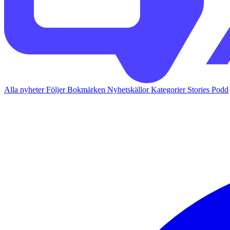
Alla nyheter
Följer
Bokmärken
Nyhetskällor
Kategorier
Stories
Podd