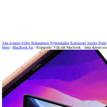
Alla nyheter
Följer
Bokmärken
Nyhetskällor
Kategorier
Stories
Podd
Hem
›
MacBook Air
›
Köpguide: Välj rätt Macbook – hitta datorn som