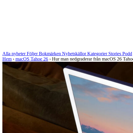
Alla nyheter
Följer
Bokmärken
Nyhetskällor
Kategorier
Stories
Podd
Hem
›
macOS Tahoe 26
›
Hur man nedgraderar från macOS 26 Taho