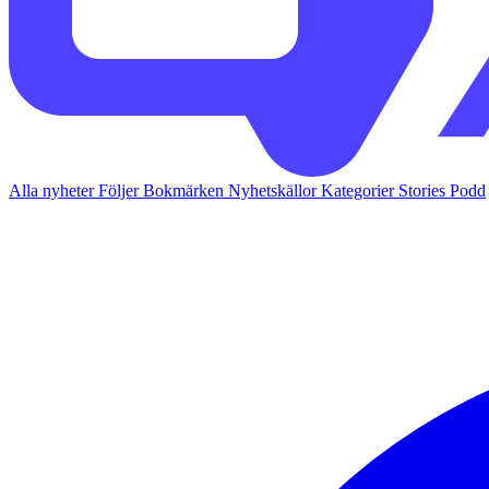
Alla nyheter
Följer
Bokmärken
Nyhetskällor
Kategorier
Stories
Podd