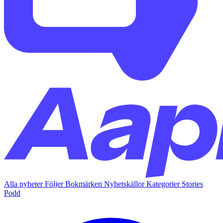
Alla nyheter
Följer
Bokmärken
Nyhetskällor
Kategorier
Stories
Podd