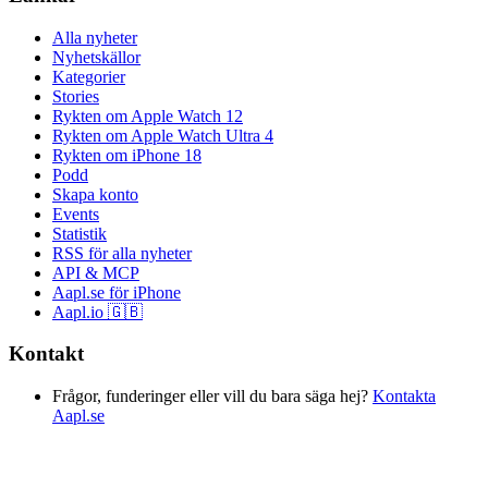
Alla nyheter
Nyhetskällor
Kategorier
Stories
Rykten om Apple Watch 12
Rykten om Apple Watch Ultra 4
Rykten om iPhone 18
Podd
Skapa konto
Events
Statistik
RSS för alla nyheter
API & MCP
Aapl.se för iPhone
Aapl.io 🇬🇧
Kontakt
Frågor, funderinger eller vill du bara säga hej?
Kontakta
Aapl.se