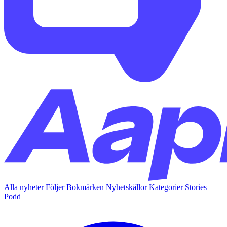
Alla nyheter
Följer
Bokmärken
Nyhetskällor
Kategorier
Stories
Podd