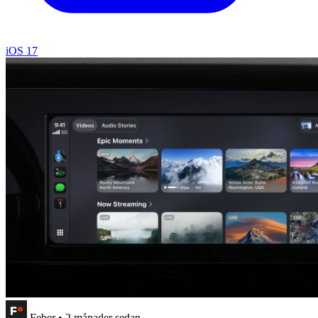
iOS 17
Feber
•
2 månader sedan