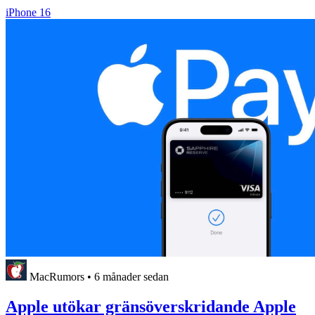
iPhone 16
MacRumors
•
6 månader sedan
Apple utökar gränsöverskridande Apple