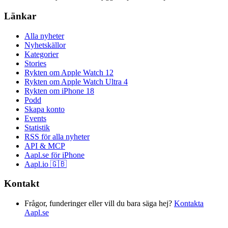
Länkar
Alla nyheter
Nyhetskällor
Kategorier
Stories
Rykten om Apple Watch 12
Rykten om Apple Watch Ultra 4
Rykten om iPhone 18
Podd
Skapa konto
Events
Statistik
RSS för alla nyheter
API & MCP
Aapl.se för iPhone
Aapl.io 🇬🇧
Kontakt
Frågor, funderinger eller vill du bara säga hej?
Kontakta
Aapl.se