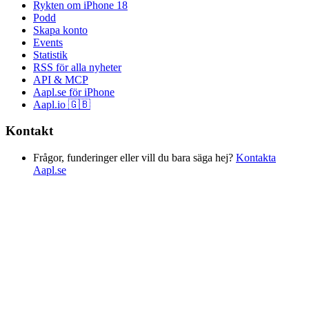
Rykten om iPhone 18
Podd
Skapa konto
Events
Statistik
RSS för alla nyheter
API & MCP
Aapl.se för iPhone
Aapl.io 🇬🇧
Kontakt
Frågor, funderinger eller vill du bara säga hej?
Kontakta
Aapl.se