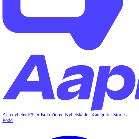
Alla nyheter
Följer
Bokmärken
Nyhetskällor
Kategorier
Stories
Podd