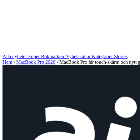
Alla nyheter
Följer
Bokmärken
Nyhetskällor
Kategorier
Stories
Hem
›
MacBook Pro 2026
›
MacBook Pro får touch-skärm och nytt grän