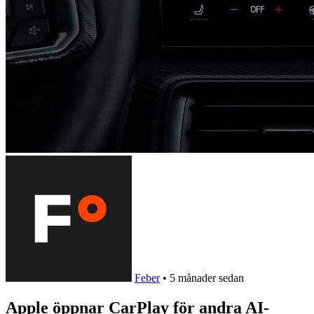
Feber
•
5 månader sedan
Apple öppnar CarPlay för andra AI-