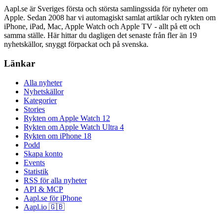
Aapl.se är Sveriges första och största samlingssida för nyheter om
Apple. Sedan 2008 har vi automagiskt samlat artiklar och rykten om
iPhone, iPad, Mac, Apple Watch och Apple TV - allt på ett och
samma ställe. Här hittar du dagligen det senaste från fler än 19
nyhetskällor, snyggt förpackat och på svenska.
Länkar
Alla nyheter
Nyhetskällor
Kategorier
Stories
Rykten om Apple Watch 12
Rykten om Apple Watch Ultra 4
Rykten om iPhone 18
Podd
Skapa konto
Events
Statistik
RSS för alla nyheter
API & MCP
Aapl.se för iPhone
Aapl.io 🇬🇧