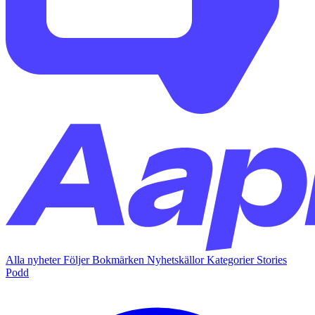
Alla nyheter
Följer
Bokmärken
Nyhetskällor
Kategorier
Stories
Podd