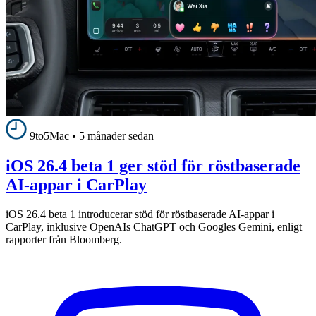
9to5Mac
•
5 månader sedan
iOS 26.4 beta 1 ger stöd för röstbaserade
AI-appar i CarPlay
iOS 26.4 beta 1 introducerar stöd för röstbaserade AI-appar i
CarPlay, inklusive OpenAIs ChatGPT och Googles Gemini, enligt
rapporter från Bloomberg.