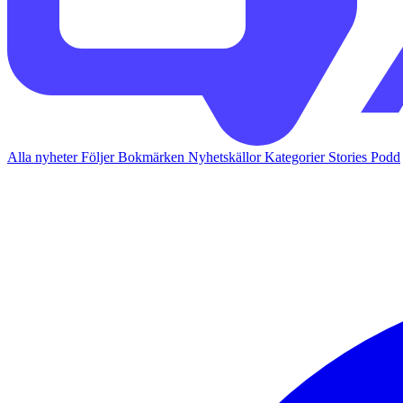
Alla nyheter
Följer
Bokmärken
Nyhetskällor
Kategorier
Stories
Podd