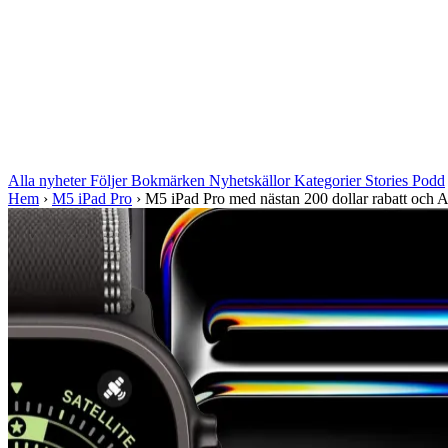
Alla nyheter
Följer
Bokmärken
Nyhetskällor
Kategorier
Stories
Podd
Hem
›
M5 iPad Pro
›
M5 iPad Pro med nästan 200 dollar rabatt och A