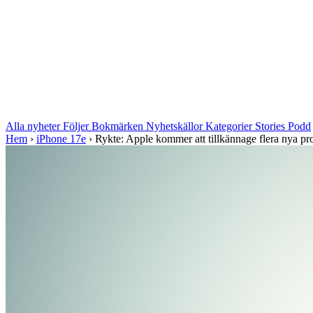
Alla nyheter
Följer
Bokmärken
Nyhetskällor
Kategorier
Stories
Podd
Hem
›
iPhone 17e
›
Rykte: Apple kommer att tillkännage flera nya pro