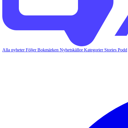
Alla nyheter
Följer
Bokmärken
Nyhetskällor
Kategorier
Stories
Podd