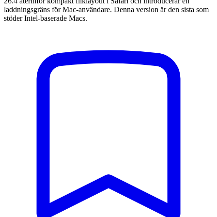
26.4 återinför kompakt fliklayout i Safari och introducerar en
laddningsgräns för Mac-användare. Denna version är den sista som
stöder Intel-baserade Macs.