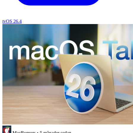
tvOS 26.4
MacRumors
•
5 månader sedan