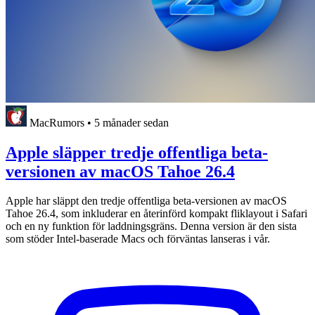
MacRumors
•
5 månader sedan
Apple släpper tredje offentliga beta-
versionen av macOS Tahoe 26.4
Apple har släppt den tredje offentliga beta-versionen av macOS
Tahoe 26.4, som inkluderar en återinförd kompakt fliklayout i Safari
och en ny funktion för laddningsgräns. Denna version är den sista
som stöder Intel-baserade Macs och förväntas lanseras i vår.