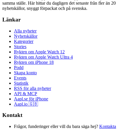
samma ställe. Här hittar du dagligen det senaste från fler än 20
nyhetskällor, snyggt förpackat och på svenska.
Länkar
Alla nyheter
Nyhetskällor
Kategorier
Stories
Rykten om Apple Watch 12
Rykten om Apple Watch Ultra 4
Rykten om iPhone 18
Podd
Skapa konto
Events
Statistik
RSS för alla nyheter
API & MCP
Aapl.se för iPhone
Aapl.io 🇬🇧
Kontakt
Frågor, funderinger eller vill du bara säga hej?
Kontakta