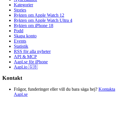
Kategorier
Stories
Rykten om Apple Watch 12
Rykten om Apple Watch Ultra 4
Rykten om iPhone 18
Podd
Skapa konto
Events
Statistik
RSS för alla nyheter
API & MCP
Aapl.se för iPhone
Aapl.io 🇬🇧
Kontakt
Frågor, funderinger eller vill du bara säga hej?
Kontakta
Aapl.se