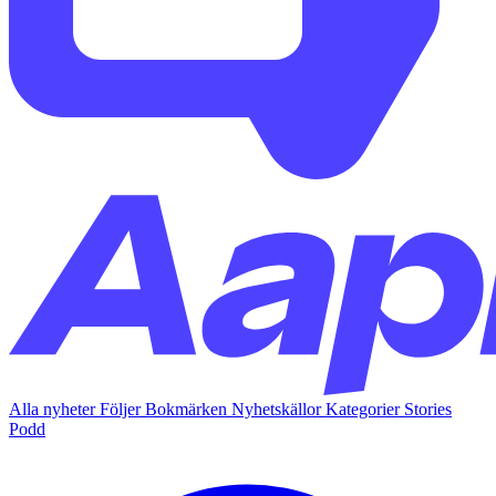
Alla nyheter
Följer
Bokmärken
Nyhetskällor
Kategorier
Stories
Podd