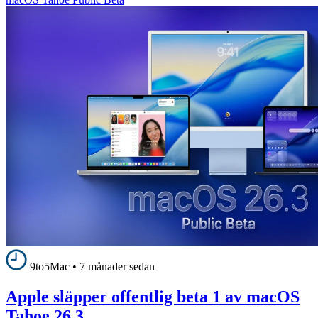
9to5Mac
•
7 månader sedan
Apple släpper offentlig beta 1 av macOS
Tahoe 26.3