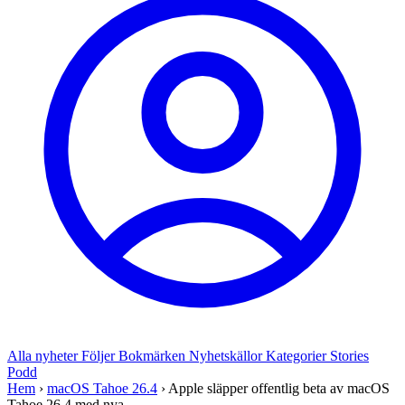
Alla nyheter
Följer
Bokmärken
Nyhetskällor
Kategorier
Stories
Podd
Hem
›
macOS Tahoe 26.4
›
Apple släpper offentlig beta av macOS
Tahoe 26.4 med nya ...