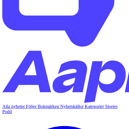
Alla nyheter
Följer
Bokmärken
Nyhetskällor
Kategorier
Stories
Podd