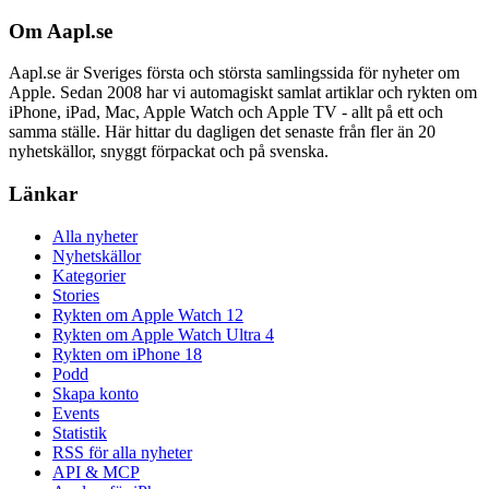
Om Aapl.se
Aapl.se är Sveriges första och största samlingssida för nyheter om
Apple. Sedan 2008 har vi automagiskt samlat artiklar och rykten om
iPhone, iPad, Mac, Apple Watch och Apple TV - allt på ett och
samma ställe. Här hittar du dagligen det senaste från fler än 20
nyhetskällor, snyggt förpackat och på svenska.
Länkar
Alla nyheter
Nyhetskällor
Kategorier
Stories
Rykten om Apple Watch 12
Rykten om Apple Watch Ultra 4
Rykten om iPhone 18
Podd
Skapa konto
Events
Statistik
RSS för alla nyheter
API & MCP