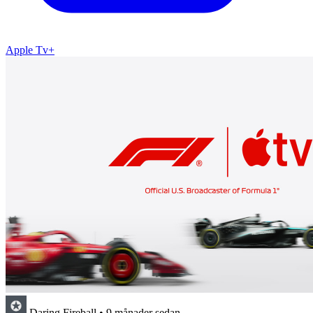
Apple Tv+
Daring Fireball
•
9 månader sedan