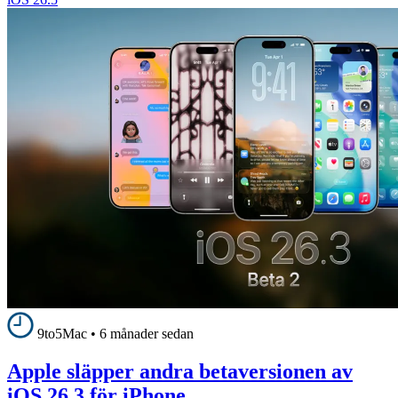
9to5Mac
•
6 månader sedan
Apple släpper andra betaversionen av
iOS 26.3 för iPhone