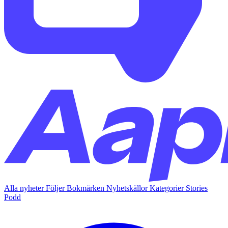
Alla nyheter
Följer
Bokmärken
Nyhetskällor
Kategorier
Stories
Podd