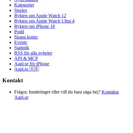
Kategorier
Stories
Rykten om Apple Watch 12
Rykten om Apple Watch Ultra 4
Rykten om iPhone 18
Podd
Skapa konto
Events
Statistik
RSS för alla nyheter
API & MCP
Aapl.se för iPhone
Aapl.io 🇬🇧
Kontakt
Frågor, funderinger eller vill du bara säga hej?
Kontakta
Aapl.se