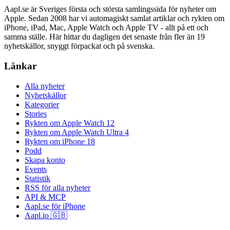
Aapl.se är Sveriges första och största samlingssida för nyheter om
Apple. Sedan 2008 har vi automagiskt samlat artiklar och rykten om
iPhone, iPad, Mac, Apple Watch och Apple TV - allt på ett och
samma ställe. Här hittar du dagligen det senaste från fler än 19
nyhetskällor, snyggt förpackat och på svenska.
Länkar
Alla nyheter
Nyhetskällor
Kategorier
Stories
Rykten om Apple Watch 12
Rykten om Apple Watch Ultra 4
Rykten om iPhone 18
Podd
Skapa konto
Events
Statistik
RSS för alla nyheter
API & MCP
Aapl.se för iPhone
Aapl.io 🇬🇧