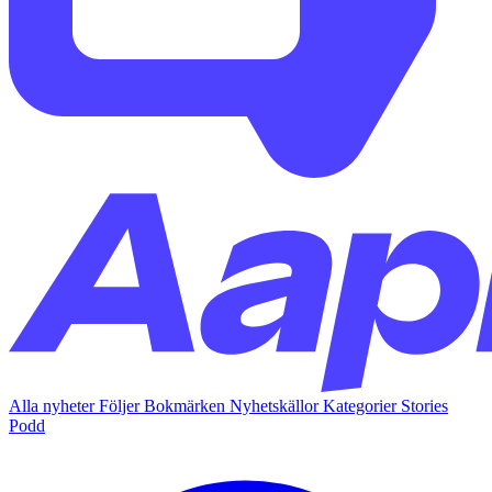
Alla nyheter
Följer
Bokmärken
Nyhetskällor
Kategorier
Stories
Podd