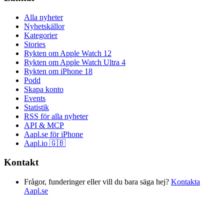
Alla nyheter
Nyhetskällor
Kategorier
Stories
Rykten om Apple Watch 12
Rykten om Apple Watch Ultra 4
Rykten om iPhone 18
Podd
Skapa konto
Events
Statistik
RSS för alla nyheter
API & MCP
Aapl.se för iPhone
Aapl.io 🇬🇧
Kontakt
Frågor, funderinger eller vill du bara säga hej?
Kontakta
Aapl.se