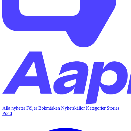
Alla nyheter
Följer
Bokmärken
Nyhetskällor
Kategorier
Stories
Podd