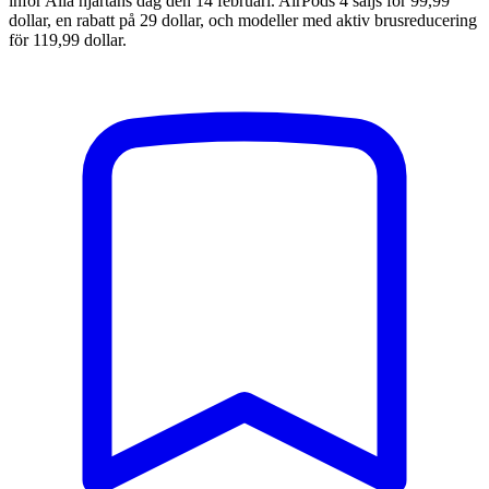
inför Alla hjärtans dag den 14 februari. AirPods 4 säljs för 99,99
dollar, en rabatt på 29 dollar, och modeller med aktiv brusreducering
för 119,99 dollar.