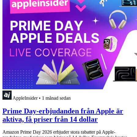
AppleInsider
•
1 månad sedan
Prime Day-erbjudanden från Apple är
aktiva, få priser från 14 dollar
Amazon Prime Day 2026 erbjuder stora rabatter på Apple-