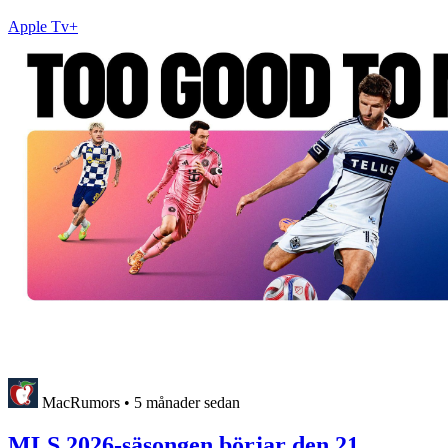
Apple Tv+
MacRumors
•
5 månader sedan
MLS 2026-säsongen börjar den 21