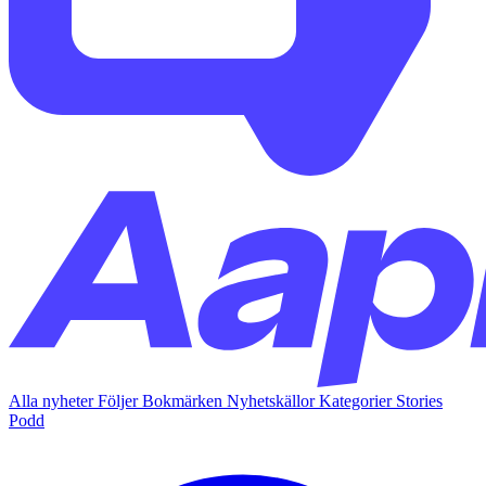
Alla nyheter
Följer
Bokmärken
Nyhetskällor
Kategorier
Stories
Podd