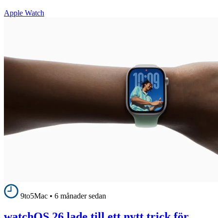
Apple Watch
9to5Mac
•
6 månader sedan
watchOS 26 lade till ett nytt trick för