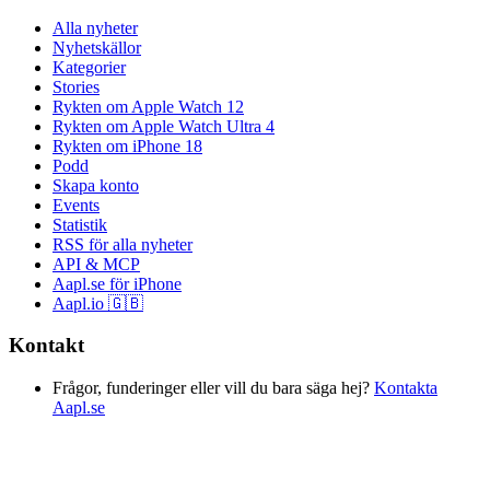
Alla nyheter
Nyhetskällor
Kategorier
Stories
Rykten om Apple Watch 12
Rykten om Apple Watch Ultra 4
Rykten om iPhone 18
Podd
Skapa konto
Events
Statistik
RSS för alla nyheter
API & MCP
Aapl.se för iPhone
Aapl.io 🇬🇧
Kontakt
Frågor, funderinger eller vill du bara säga hej?
Kontakta
Aapl.se