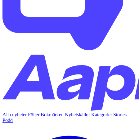
Alla nyheter
Följer
Bokmärken
Nyhetskällor
Kategorier
Stories
Podd