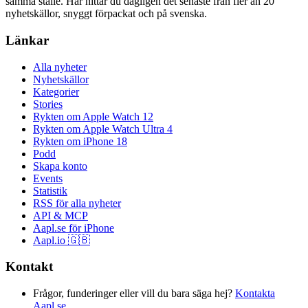
samma ställe. Här hittar du dagligen det senaste från fler än 20
nyhetskällor, snyggt förpackat och på svenska.
Länkar
Alla nyheter
Nyhetskällor
Kategorier
Stories
Rykten om Apple Watch 12
Rykten om Apple Watch Ultra 4
Rykten om iPhone 18
Podd
Skapa konto
Events
Statistik
RSS för alla nyheter
API & MCP
Aapl.se för iPhone
Aapl.io 🇬🇧
Kontakt
Frågor, funderinger eller vill du bara säga hej?
Kontakta
Aapl.se