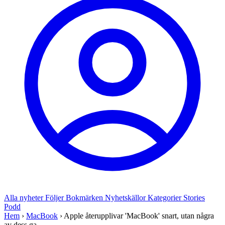
Alla nyheter
Följer
Bokmärken
Nyhetskällor
Kategorier
Stories
Podd
Hem
›
MacBook
›
Apple återupplivar 'MacBook' snart, utan några
av dess ga...