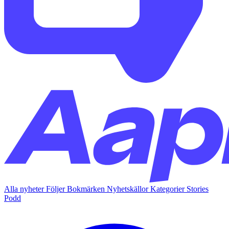
Alla nyheter
Följer
Bokmärken
Nyhetskällor
Kategorier
Stories
Podd