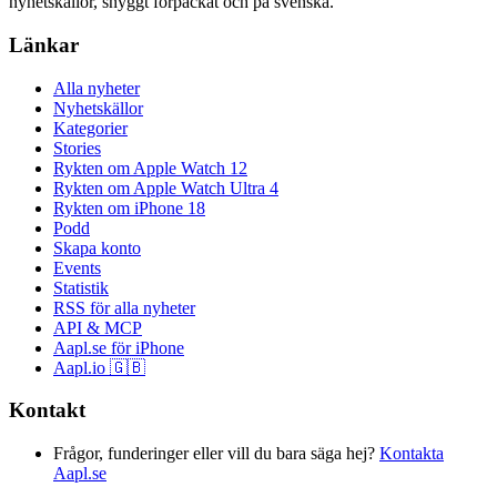
nyhetskällor, snyggt förpackat och på svenska.
Länkar
Alla nyheter
Nyhetskällor
Kategorier
Stories
Rykten om Apple Watch 12
Rykten om Apple Watch Ultra 4
Rykten om iPhone 18
Podd
Skapa konto
Events
Statistik
RSS för alla nyheter
API & MCP
Aapl.se för iPhone
Aapl.io 🇬🇧
Kontakt
Frågor, funderinger eller vill du bara säga hej?
Kontakta
Aapl.se