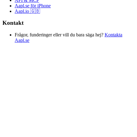
API & MCP
Aapl.se för iPhone
Aapl.io 🇬🇧
Kontakt
Frågor, funderinger eller vill du bara säga hej?
Kontakta
Aapl.se