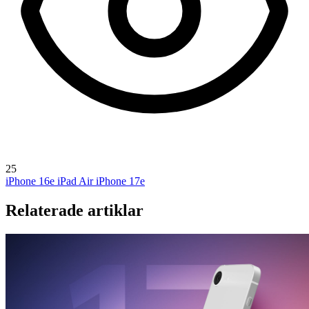
25
iPhone 16e
iPad Air
iPhone 17e
Relaterade artiklar