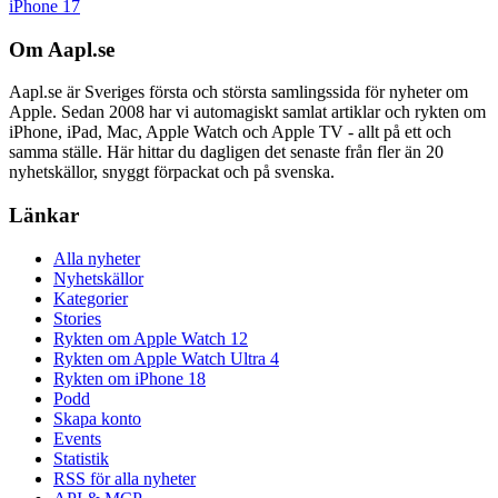
iPhone 17
Om Aapl.se
Aapl.se är Sveriges första och största samlingssida för nyheter om
Apple. Sedan 2008 har vi automagiskt samlat artiklar och rykten om
iPhone, iPad, Mac, Apple Watch och Apple TV - allt på ett och
samma ställe. Här hittar du dagligen det senaste från fler än 20
nyhetskällor, snyggt förpackat och på svenska.
Länkar
Alla nyheter
Nyhetskällor
Kategorier
Stories
Rykten om Apple Watch 12
Rykten om Apple Watch Ultra 4
Rykten om iPhone 18
Podd
Skapa konto
Events
Statistik
RSS för alla nyheter