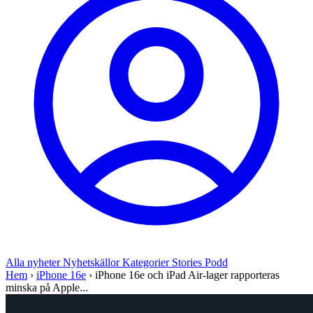
Alla nyheter
Nyhetskällor
Kategorier
Stories
Podd
Hem
›
iPhone 16e
›
iPhone 16e och iPad Air-lager rapporteras
minska på Apple...