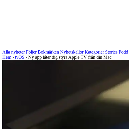
Alla nyheter
Följer
Bokmärken
Nyhetskällor
Kategorier
Stories
Podd
Hem
›
tvOS
›
Ny app låter dig styra Apple TV från din Mac