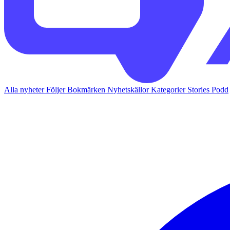
Alla nyheter
Följer
Bokmärken
Nyhetskällor
Kategorier
Stories
Podd