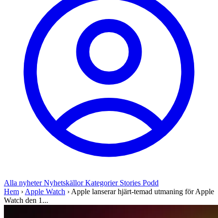
Alla nyheter
Nyhetskällor
Kategorier
Stories
Podd
Hem
›
Apple Watch
›
Apple lanserar hjärt-temad utmaning för Apple
Watch den 1...