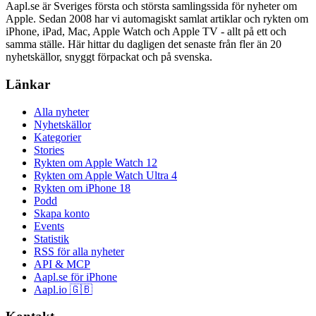
Aapl.se är Sveriges första och största samlingssida för nyheter om
Apple. Sedan 2008 har vi automagiskt samlat artiklar och rykten om
iPhone, iPad, Mac, Apple Watch och Apple TV - allt på ett och
samma ställe. Här hittar du dagligen det senaste från fler än 20
nyhetskällor, snyggt förpackat och på svenska.
Länkar
Alla nyheter
Nyhetskällor
Kategorier
Stories
Rykten om Apple Watch 12
Rykten om Apple Watch Ultra 4
Rykten om iPhone 18
Podd
Skapa konto
Events
Statistik
RSS för alla nyheter
API & MCP
Aapl.se för iPhone
Aapl.io 🇬🇧