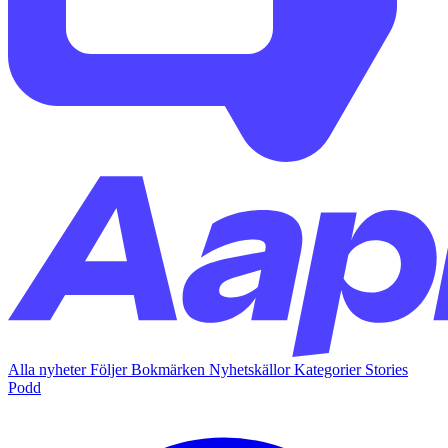
Alla nyheter
Följer
Bokmärken
Nyhetskällor
Kategorier
Stories
Podd