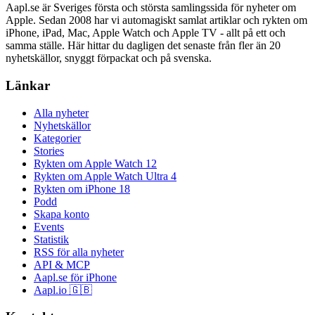
Aapl.se är Sveriges första och största samlingssida för nyheter om
Apple. Sedan 2008 har vi automagiskt samlat artiklar och rykten om
iPhone, iPad, Mac, Apple Watch och Apple TV - allt på ett och
samma ställe. Här hittar du dagligen det senaste från fler än 20
nyhetskällor, snyggt förpackat och på svenska.
Länkar
Alla nyheter
Nyhetskällor
Kategorier
Stories
Rykten om Apple Watch 12
Rykten om Apple Watch Ultra 4
Rykten om iPhone 18
Podd
Skapa konto
Events
Statistik
RSS för alla nyheter
API & MCP
Aapl.se för iPhone
Aapl.io 🇬🇧