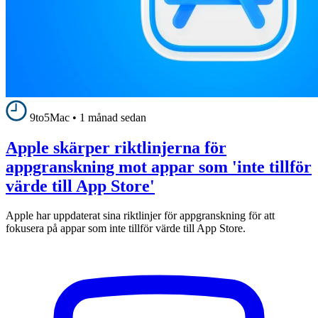
9to5Mac
•
1 månad sedan
Apple skärper riktlinjerna för
appgranskning mot appar som 'inte tillför
värde till App Store'
Apple har uppdaterat sina riktlinjer för appgranskning för att
fokusera på appar som inte tillför värde till App Store.