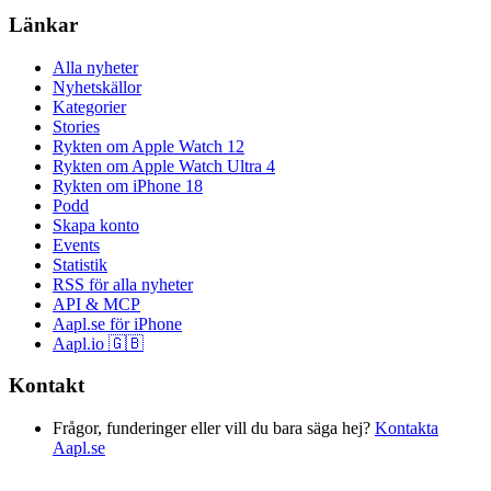
Länkar
Alla nyheter
Nyhetskällor
Kategorier
Stories
Rykten om Apple Watch 12
Rykten om Apple Watch Ultra 4
Rykten om iPhone 18
Podd
Skapa konto
Events
Statistik
RSS för alla nyheter
API & MCP
Aapl.se för iPhone
Aapl.io 🇬🇧
Kontakt
Frågor, funderinger eller vill du bara säga hej?
Kontakta
Aapl.se