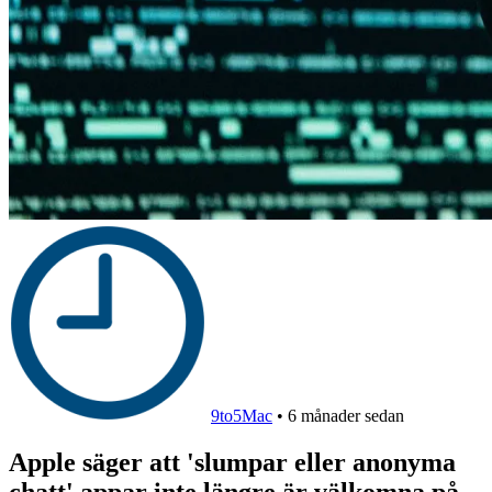
9to5Mac
•
6 månader sedan
Apple säger att 'slumpar eller anonyma
chatt' appar inte längre är välkomna på