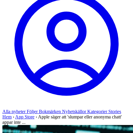
Alla nyheter
Följer
Bokmärken
Nyhetskällor
Kategorier
Stories
Hem
›
App Store
›
Apple säger att 'slumpar eller anonyma chatt'
appar inte ...