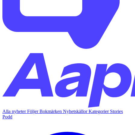
Alla nyheter
Följer
Bokmärken
Nyhetskällor
Kategorier
Stories
Podd