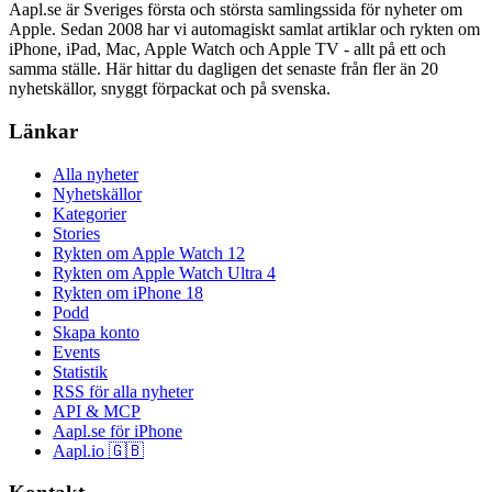
Aapl.se är Sveriges första och största samlingssida för nyheter om
Apple. Sedan 2008 har vi automagiskt samlat artiklar och rykten om
iPhone, iPad, Mac, Apple Watch och Apple TV - allt på ett och
samma ställe. Här hittar du dagligen det senaste från fler än 20
nyhetskällor, snyggt förpackat och på svenska.
Länkar
Alla nyheter
Nyhetskällor
Kategorier
Stories
Rykten om Apple Watch 12
Rykten om Apple Watch Ultra 4
Rykten om iPhone 18
Podd
Skapa konto
Events
Statistik
RSS för alla nyheter
API & MCP
Aapl.se för iPhone
Aapl.io 🇬🇧