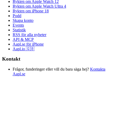
Rykten om Apple Watch 12
Rykten om Apple Watch Ultra 4
Rykten om iPhone 18
Podd
Skapa konto
Events
Statistik
RSS för alla nyheter
API & MCP
Aapl.se för iPhone
Aapl.io 🇬🇧
Kontakt
Frågor, funderinger eller vill du bara säga hej?
Kontakta
Aapl.se