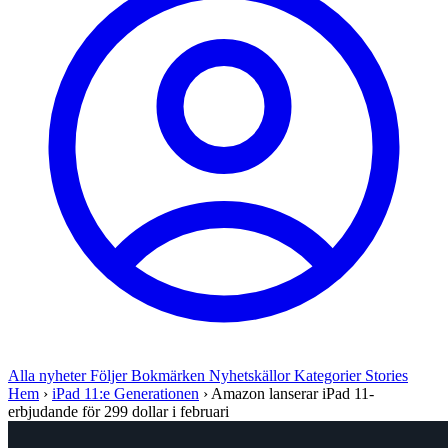
Alla nyheter
Följer
Bokmärken
Nyhetskällor
Kategorier
Stories
Hem
›
iPad 11:e Generationen
›
Amazon lanserar iPad 11-
erbjudande för 299 dollar i februari