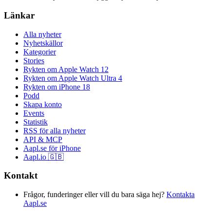
Länkar
Alla nyheter
Nyhetskällor
Kategorier
Stories
Rykten om Apple Watch 12
Rykten om Apple Watch Ultra 4
Rykten om iPhone 18
Podd
Skapa konto
Events
Statistik
RSS för alla nyheter
API & MCP
Aapl.se för iPhone
Aapl.io 🇬🇧
Kontakt
Frågor, funderinger eller vill du bara säga hej?
Kontakta
Aapl.se