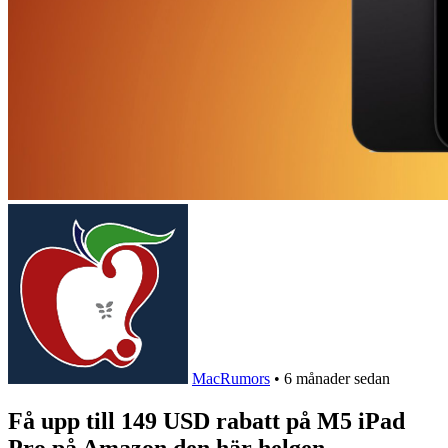
MacRumors
•
6 månader sedan
Få upp till 149 USD rabatt på M5 iPad
Pro på Amazon den här helgen