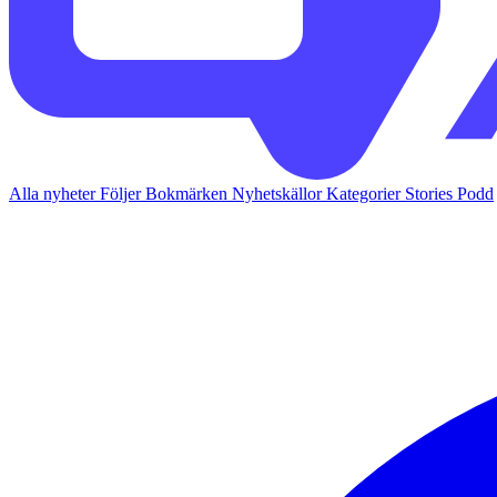
Alla nyheter
Följer
Bokmärken
Nyhetskällor
Kategorier
Stories
Podd