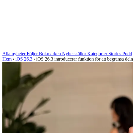
Alla nyheter
Följer
Bokmärken
Nyhetskällor
Kategorier
Stories
Podd
Hem
›
iOS 26.3
›
iOS 26.3 introducerar funktion för att begränsa delni