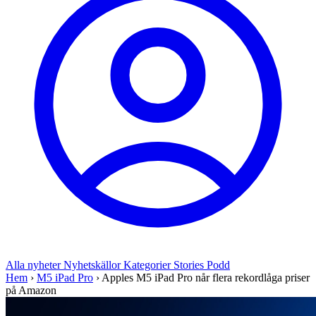
Alla nyheter
Nyhetskällor
Kategorier
Stories
Podd
Hem
›
M5 iPad Pro
›
Apples M5 iPad Pro når flera rekordlåga priser
på Amazon