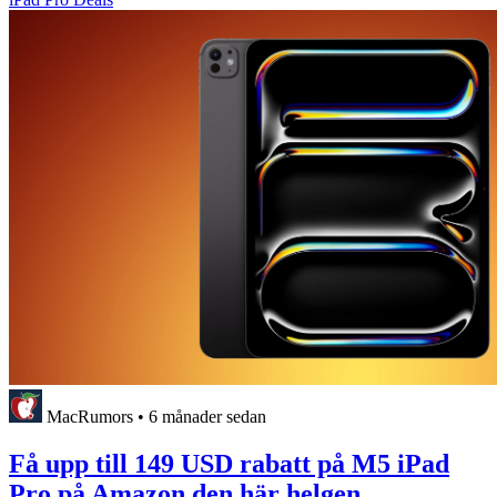
MacRumors
•
6 månader sedan
Få upp till 149 USD rabatt på M5 iPad
Pro på Amazon den här helgen