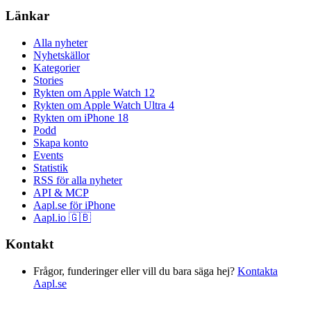
Länkar
Alla nyheter
Nyhetskällor
Kategorier
Stories
Rykten om Apple Watch 12
Rykten om Apple Watch Ultra 4
Rykten om iPhone 18
Podd
Skapa konto
Events
Statistik
RSS för alla nyheter
API & MCP
Aapl.se för iPhone
Aapl.io 🇬🇧
Kontakt
Frågor, funderinger eller vill du bara säga hej?
Kontakta
Aapl.se