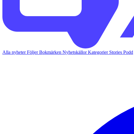
Alla nyheter
Följer
Bokmärken
Nyhetskällor
Kategorier
Stories
Podd