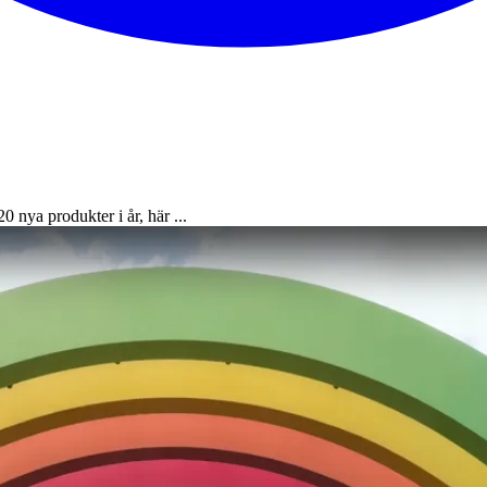
 nya produkter i år, här ...