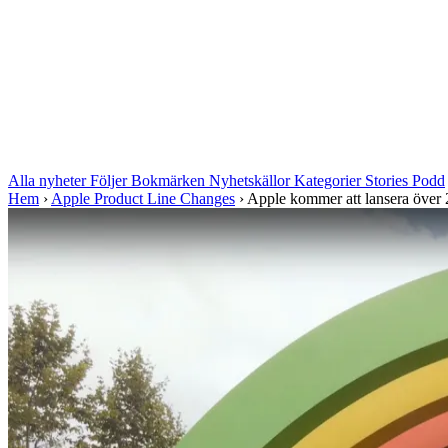
Alla nyheter
Följer
Bokmärken
Nyhetskällor
Kategorier
Stories
Podd
Hem
›
Apple Product Line Changes
›
Apple kommer att lansera över 20