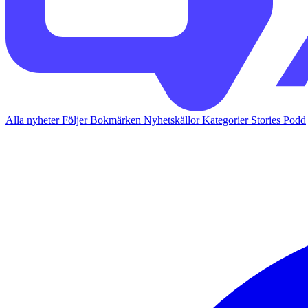
Alla nyheter
Följer
Bokmärken
Nyhetskällor
Kategorier
Stories
Podd