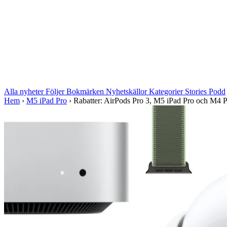
Alla nyheter
Följer
Bokmärken
Nyhetskällor
Kategorier
Stories
Podd
Hem
›
M5 iPad Pro
›
Rabatter: AirPods Pro 3, M5 iPad Pro och M4 P